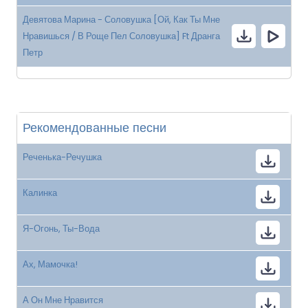
Девятова Марина - Соловушка [Ой, Как Ты Мне
Нравишься / В Роще Пел Соловушка] Ft Дранга
Петр
Рекомендованные песни
Реченька-Речушка
Калинка
Я-Огонь, Ты-Вода
Ах, Мамочка!
А Он Мне Нравится