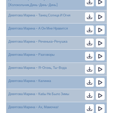
[Колокольчик,Динь-Динь-Динь]
Девятова Марина - Танец Солнца И Огня
Девятова Марина - А Он Мне Нравится
Девятова Марина - Реченька-Речушка
Девятова Марина - Разговоры
Девятова Марина - Я-Огонь, Ты-Вода
Девятова Марина - Калинка
Девятова Марина - Кабы Не Было Зимы
Девятова Марина - Ах, Мамочка!