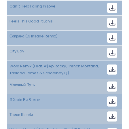
Can´t Help Falling In Love
Feels This Good Ft Lònis
Сопрано (Dj Insane Remix)
City Boy
Work Remix (Feat. A$Ap Rocky, French Montana,
Trinidad James & Schoolboy Q)
Млечный Путь
Я Хотів Би Втекти
Томас Шелби