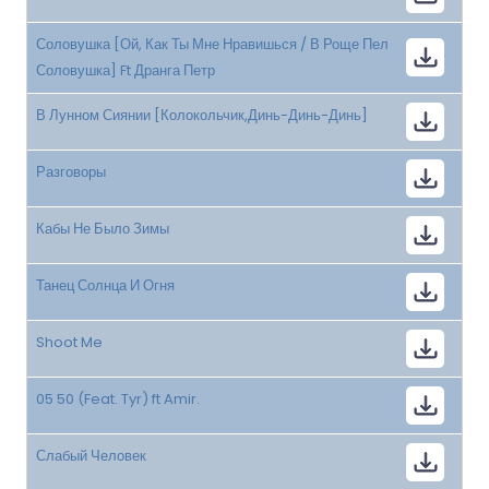
Соловушка [Ой, Как Ты Мне Нравишься / В Роще Пел
Соловушка] Ft Дранга Петр
В Лунном Сиянии [Колокольчик,Динь-Динь-Динь]
Разговоры
Кабы Не Было Зимы
Танец Солнца И Огня
Shoot Me
05 50 (Feat. Tyr) ft Amir.
Слабый Человек